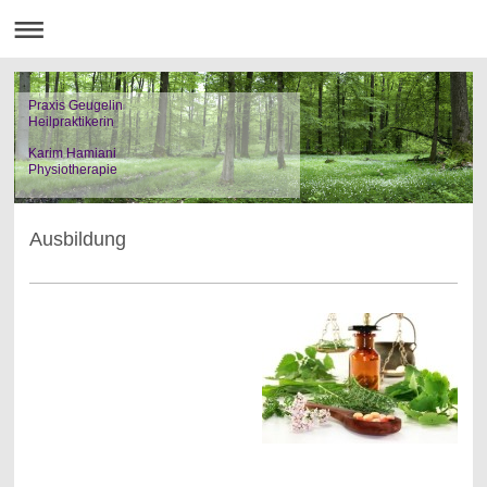
Praxis Geugelin
Heilpraktikerin
Karim Hamiani
Physiotherapie
Ausbildung